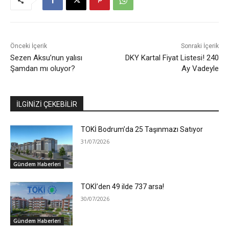
Önceki İçerik
Sonraki İçerik
Sezen Aksu’nun yalısı
DKY Kartal Fiyat Listesi! 240
Şamdan mı oluyor?
Ay Vadeyle
İLGİNİZİ ÇEKEBİLİR
TOKİ Bodrum’da 25 Taşınmazı Satıyor
31/07/2026
Gündem Haberleri
TOKİ’den 49 ilde 737 arsa!
30/07/2026
Gündem Haberleri