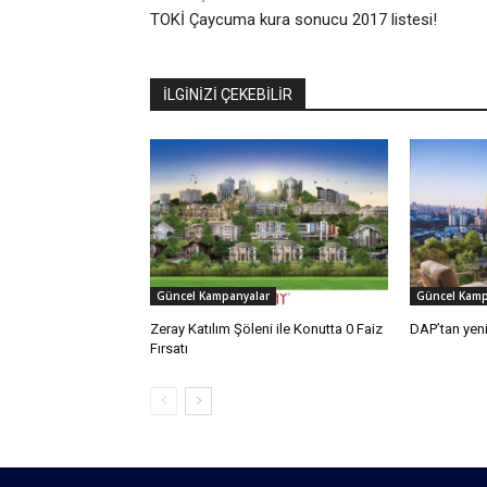
TOKİ Çaycuma kura sonucu 2017 listesi!
İLGİNİZİ ÇEKEBİLİR
Güncel Kampanyalar
Güncel Kamp
Zeray Katılım Şöleni ile Konutta 0 Faiz
DAP’tan yen
Fırsatı