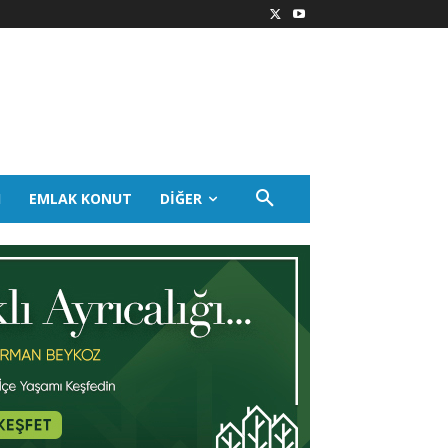
I
EMLAK KONUT
DIĞER