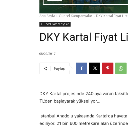
Ana Sayfa
Güncel Kampanyalar
DKY Kartal Fiyat Lis
Güncel Kampanyalar
DKY Kartal Fiyat L
08/02/2017
Paylaş
DKY Kartal projesinde 240 aya varan taksitler
TL’den başlayarak yükseliyor…
İstanbul Anadolu yakasında Kartal’da hayata 
ediliyor. 21 bin 600 metrekare alan üzerind