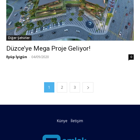
Diğer Şehirler
Düzce’ye Mega Proje Geliyor!
Eyüp İyigün
-
04/09/2020
0
1
2
3
Künye
İletişim