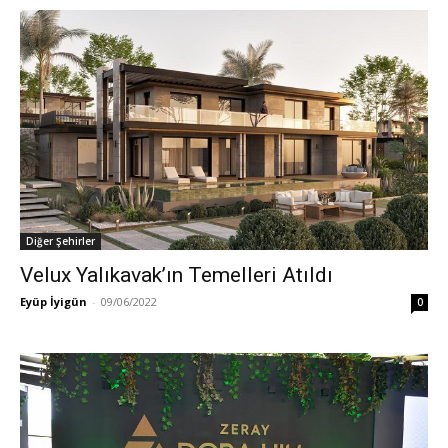
Diğer Şehirler
Velux Yalıkavak’ın Temelleri Atıldı
Eyüp İyigün
-
09/06/2022
0