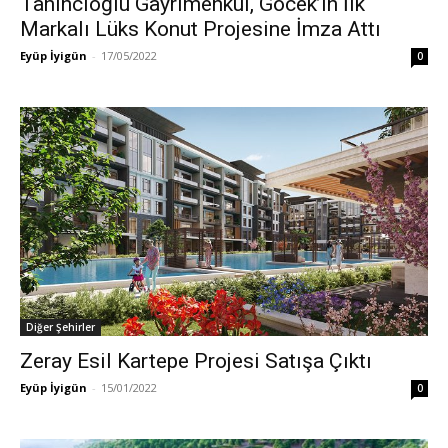
Tahincioğlu Gayrimenkul, Göcek’in İlk
Markalı Lüks Konut Projesine İmza Attı
Eyüp İyigün
-
17/05/2022
0
Diğer Şehirler
Zeray Esil Kartepe Projesi Satışa Çıktı
Eyüp İyigün
-
15/01/2022
0