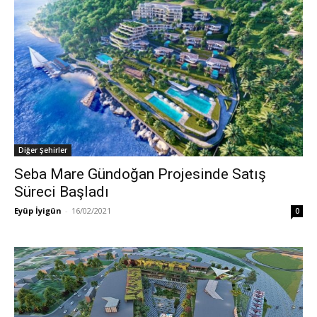
Diğer Şehirler
Seba Mare Gündoğan Projesinde Satış
Süreci Başladı
Eyüp İyigün
-
16/02/2021
0