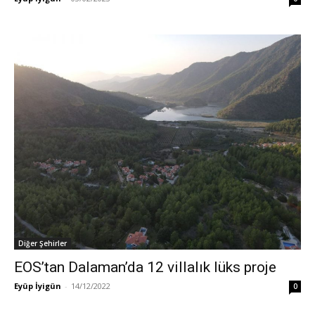
Diğer Şehirler
EOS’tan Dalaman’da 12 villalık lüks proje
Eyüp İyigün
-
14/12/2022
0