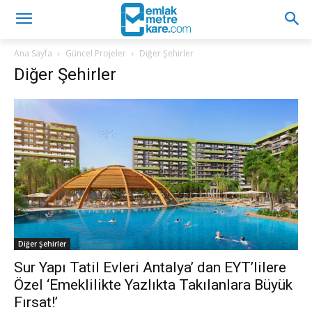
Ana Sayfa
Güncel Projeler
Diğer Şehirler
Diğer Şehirler
Diğer Şehirler
Sur Yapı Tatil Evleri Antalya’ dan EYT’lilere
Özel ‘Emeklilikte Yazlıkta Takılanlara Büyük
Fırsat!’