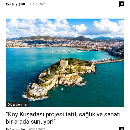
Eyüp İyigün
-
11/04/2023
0
Diğer Şehirler
“Köy Kuşadası projesi tatil, sağlık ve sanatı
bir arada sunuyor!”
Eyüp İyigün
-
03/02/2023
0