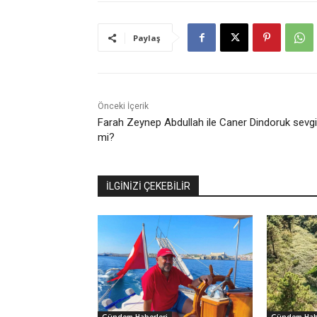
Paylaş
Önceki İçerik
Farah Zeynep Abdullah ile Caner Dindoruk sevgil
mi?
İLGİNİZİ ÇEKEBİLİR