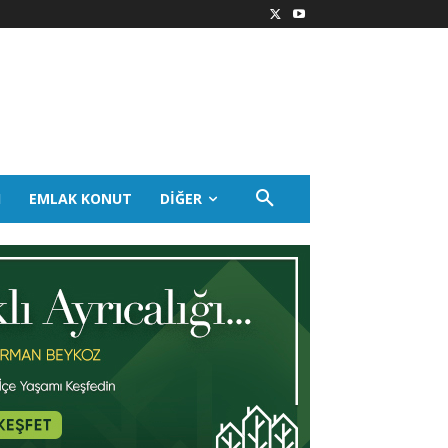
I
EMLAK KONUT
DIĞER