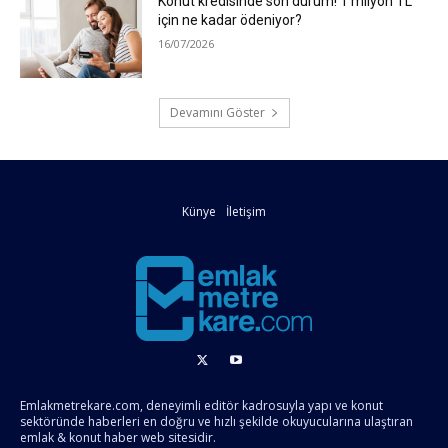
Konut kredisinde son durum! 1 milyon TL
için ne kadar ödeniyor?
16/07/2026
Devamını Göster
Künye
İletişim
Emlakmetrekare.com, deneyimli editör kadrosuyla yapı ve konut
sektöründe haberleri en doğru ve hızlı şekilde okuyucularına ulaştıran
emlak & konut haber web sitesidir.