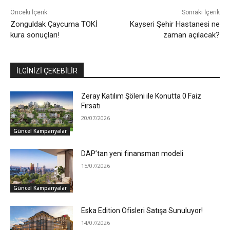
Önceki İçerik
Sonraki İçerik
Zonguldak Çaycuma TOKİ
Kayseri Şehir Hastanesi ne
kura sonuçları!
zaman açılacak?
İLGİNİZİ ÇEKEBİLİR
Zeray Katılım Şöleni ile Konutta 0 Faiz
Fırsatı
20/07/2026
Güncel Kampanyalar
DAP’tan yeni finansman modeli
15/07/2026
Güncel Kampanyalar
Eska Edition Ofisleri Satışa Sunuluyor!
14/07/2026