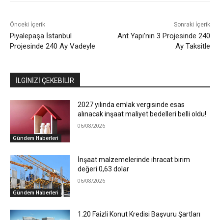
Önceki İçerik
Sonraki İçerik
Piyalepaşa İstanbul
Ant Yapı’nın 3 Projesinde 240
Projesinde 240 Ay Vadeyle
Ay Taksitle
İLGİNİZİ ÇEKEBİLİR
2027 yılında emlak vergisinde esas
alınacak inşaat maliyet bedelleri belli oldu!
06/08/2026
Gündem Haberleri
İnşaat malzemelerinde ihracat birim
değeri 0,63 dolar
06/08/2026
Gündem Haberleri
1.20 Faizli Konut Kredisi Başvuru Şartları