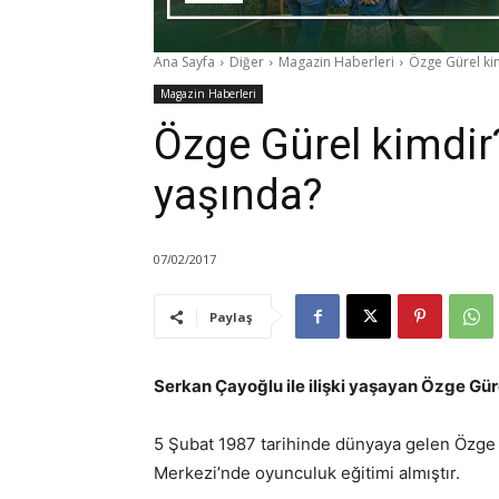
Ana Sayfa
Diğer
Magazin Haberleri
Özge Gürel ki
Magazin Haberleri
Özge Gürel kimdir
yaşında?
07/02/2017
Paylaş
Serkan Çayoğlu ile ilişki yaşayan Özge Gü
5 Şubat 1987 tarihinde dünyaya gelen Özge G
Merkezi’nde oyunculuk eğitimi almıştır.