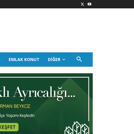
I
EMLAK KONUT
DIĞER