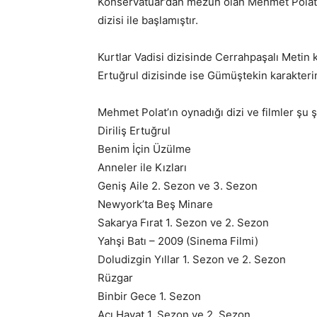
Konservatuar’dan mezun olan Mehmet Polat o
dizisi ile başlamıştır.
Kurtlar Vadisi dizisinde Cerrahpaşalı Metin 
Ertuğrul dizisinde ise Gümüştekin karakteri
Mehmet Polat’ın oynadığı dizi ve filmler şu ş
Diriliş Ertuğrul
Benim İçin Üzülme
Anneler ile Kızları
Geniş Aile 2. Sezon ve 3. Sezon
Newyork’ta Beş Minare
Sakarya Fırat 1. Sezon ve 2. Sezon
Yahşi Batı – 2009 (Sinema Filmi)
Doludizgin Yıllar 1. Sezon ve 2. Sezon
Rüzgar
Binbir Gece 1. Sezon
Acı Hayat 1. Sezon ve 2. Sezon