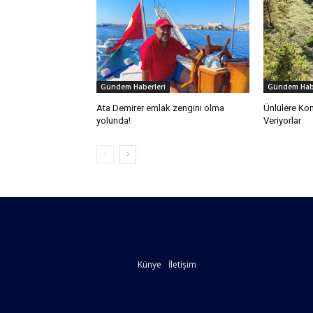
Gündem Haberleri
Gündem Habe
Ata Demirer emlak zengini olma
Ünlülere Ko
yolunda!
Veriyorlar
Künye
İletişim