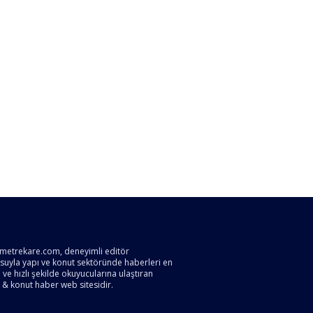
metrekare.com, deneyimli editör
suyla yapı ve konut sektöründe haberleri en
ve hızlı şekilde okuyucularına ulaştıran
 & konut haber web sitesidir.