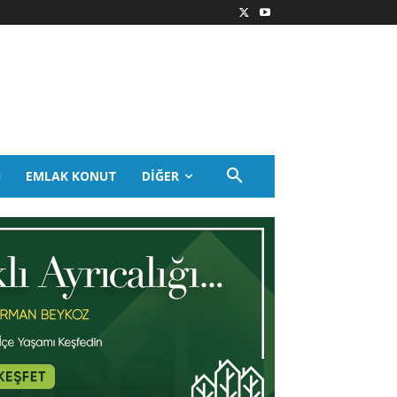
I
EMLAK KONUT
DIĞER