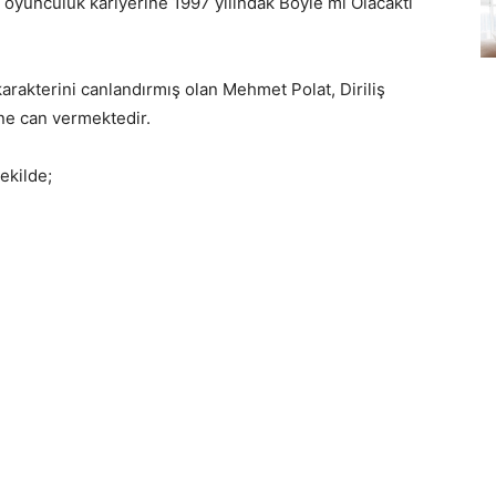
yunculuk kariyerine 1997 yılındak Böyle mi Olacaktı
karakterini canlandırmış olan Mehmet Polat, Diriliş
ne can vermektedir.
ekilde;