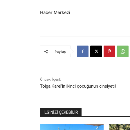
Haber Merkezi
Paylaş
Önceki İçerik
Tolga Karel’in ikinci çocuğunun cinsiyeti!
İLGİNİZİ ÇEKEBİLİR