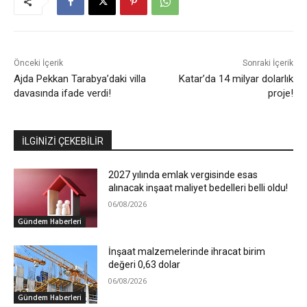
Önceki İçerik
Sonraki İçerik
Ajda Pekkan Tarabya’daki villa
Katar’da 14 milyar dolarlık
davasında ifade verdi!
proje!
İLGİNİZİ ÇEKEBİLİR
2027 yılında emlak vergisinde esas
alınacak inşaat maliyet bedelleri belli oldu!
06/08/2026
Gündem Haberleri
İnşaat malzemelerinde ihracat birim
değeri 0,63 dolar
06/08/2026
Gündem Haberleri