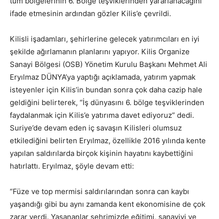
tüm bölgelerinin 6. Bölge teşviklerinden yararlanacağını”
ifade etmesinin ardından gözler Kilis’e çevrildi.
Kilisli işadamları, şehirlerine gelecek yatırımcıları en iyi
şekilde ağırlamanın planlarını yapıyor. Kilis Organize
Sanayi Bölgesi (OSB) Yönetim Kurulu Başkanı Mehmet Ali
Eryılmaz DÜNYA’ya yaptığı açıklamada, yatırım yapmak
isteyenler için Kilis’in bundan sonra çok daha cazip hale
geldiğini belirterek, “İş dünyasını 6. bölge teşviklerinden
faydalanmak için Kilis’e yatırıma davet ediyoruz” dedi.
Suriye’de devam eden iç savaşın Kilisleri olumsuz
etkilediğini belirten Eryılmaz, özellikle 2016 yılında kente
yapılan saldırılarda birçok kişinin hayatını kaybettiğini
hatırlattı. Eryılmaz, şöyle devam etti:
“Füze ve top mermisi saldırılarından sonra can kaybı
yaşandığı gibi bu aynı zamanda kent ekonomisine de çok
zarar verdi. Yaşananlar şehrimizde eğitimi, sanayiyi ve