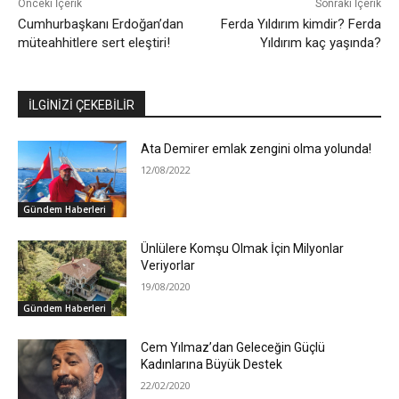
Önceki İçerik
Sonraki İçerik
Cumhurbaşkanı Erdoğan’dan
Ferda Yıldırım kimdir? Ferda
müteahhitlere sert eleştiri!
Yıldırım kaç yaşında?
İLGİNİZİ ÇEKEBİLİR
Ata Demirer emlak zengini olma yolunda!
12/08/2022
Gündem Haberleri
Ünlülere Komşu Olmak İçin Milyonlar
Veriyorlar
19/08/2020
Gündem Haberleri
Cem Yılmaz’dan Geleceğin Güçlü
Kadınlarına Büyük Destek
22/02/2020