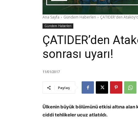
Ana Sayfa
Gündem Haberleri
ÇATIDER'den Ataköy’d
Gündem Haberleri
ÇATIDER’den Atak
sonrası uyarı!
11/01/2017
Paylaş
Ülkenin büyük bölümünü etkisi altına alan ka
ciddi tehlikeler ucuz atlatıldı.