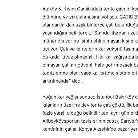
Ataköy 5. Kısım Camii’ndeki tente çatının k
ölümüne ve yaralanmasına yol açtı. ÇATIDE
standartlardan uzak binlerce çatı bulunduğ
yaşandığını belirterek, “Standartlardan uza
mühendis yerine işinin ehli olmayan kişilere y
uçuyor. Çatı ve tentelerin kar yükünü taşıma 
bu kadar ucuz olmamalı. Her kar yağışında b
olmayan çatıları güvenli hale getirmezsek ba
temizlenme planı yada kar eritme sistemleri 
artırılmalıdır” dedi.
Yoğun kar yağışı sonucu İstanbul Bakırköy’
kılanların üzerine dev tente çatı çöktü. İlk b
fazla yaralı olduğu belirtilirken, aynı günle
Alibeyköyspor’un tesislerinin çatısı, Sarıyer’
kantininin çatısı, Konya Akşehir’de pazar yeri