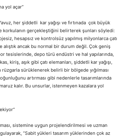
na yol açar”
uz, her şiddetli kar yağışı ve fırtınada çok büyük
de korkulanın gerçekleştiğini belirterek şunları söyledi:
jesiz, hesapsız ve kontrolsüz yapılmış milyonlarca çatı
e alıştık ancak bu normal bir durum değil. Çok geniş
por tesislerinde, depo türü endüstri ve hal yapılarında,
s, kiriş, aşık gibi çatı elemanları, şiddetli kar yağışı,
ın rüzgarla sürüklenerek belirli bir bölgede yığılması
oğunluğunu artırması gibi nedenlerle tasarımlarında
 maruz kalır. Bu unsurlar, istenmeyen kazalara yol
ekiyor“
ılması, sistemine uygun projelendirilmesi ve uzman
urgulayarak, “Sabit yükleri tasarım yüklerinden çok az