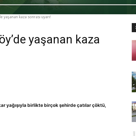
e yaşanan kaza sonrası uyarı!
öy’de yaşanan kaza
r yağışıyla birlikte birçok şehirde çatılar çöktü,