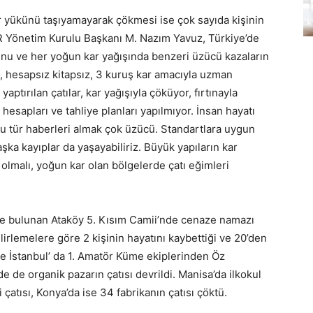
ar yükünü taşıyamayarak çökmesi ise çok sayıda kişinin
R Yönetim Kurulu Başkanı M. Nazım Yavuz, Türkiye’de
unu ve her yoğun kar yağışında benzeri üzücü kazaların
k, hesapsız kitapsız, 3 kuruş kar amacıyla uzman
aptırılan çatılar, kar yağışıyla çöküyor, fırtınayla
hesapları ve tahliye planları yapılmıyor. İnsan hayatı
u tür haberleri almak çok üzücü. Standartlara uygun
şka kayıplar da yaşayabiliriz. Büyük yapıların kar
olmalı, yoğun kar olan bölgelerde çatı eğimleri
de bulunan Ataköy 5. Kısım Camii’nde cenaze namazı
elirlemelere göre 2 kişinin hayatını kaybettiği ve 20’den
rde İstanbul’ da 1. Amatör Küme ekiplerinden Öz
de de organik pazarın çatısı devrildi. Manisa’da ilkokul
 çatısı, Konya’da ise 34 fabrikanın çatısı çöktü.