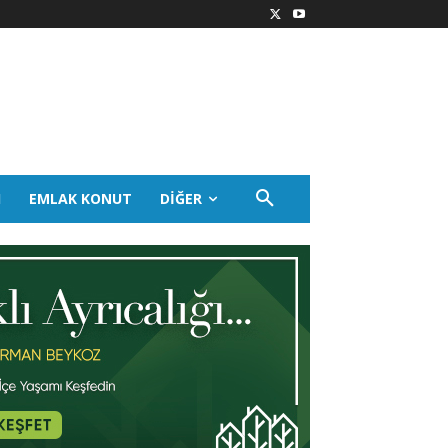
I
EMLAK KONUT
DIĞER