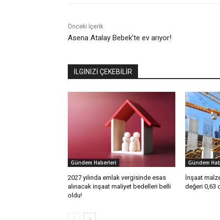
Önceki İçerik
Asena Atalay Bebek’te ev arıyor!
İLGİNİZİ ÇEKEBİLİR
Gündem Haberleri
Gündem Habe
2027 yılında emlak vergisinde esas
İnşaat malze
alınacak inşaat maliyet bedelleri belli
değeri 0,63 
oldu!