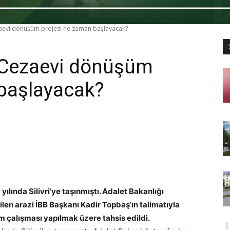
aevi dönüşüm projesi ne zaman başlayacak?
 Cezaevi dönüşüm
 başlayacak?
lında Silivri’ye taşınmıştı. Adalet Bakanlığı
len arazi İBB Başkanı Kadir Topbaş’ın talimatıyla
çalışması yapılmak üzere tahsis edildi.