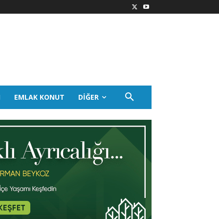
I
EMLAK KONUT
DIĞER