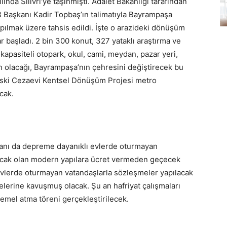
nda Silivri’ye taşınmıştı. Adalet Bakanlığı tarafından
B Başkanı Kadir Topbaş’ın talimatıyla Bayrampaşa
ılmak üzere tahsis edildi. İşte o arazideki dönüşüm
ar başladı. 2 bin 300 konut, 327 yataklı araştırma ve
kapasiteli otopark, okul, cami, meydan, pazar yeri,
in olacağı, Bayrampaşa’nın çehresini değiştirecek bu
Eski Cezaevi Kentsel Dönüşüm Projesi metro
cak.
 yanı da depreme dayanıklı evlerde oturmayan
lacak olan modern yapılara ücret vermeden geçecek
evlerde oturmayan vatandaşlarla sözleşmeler yapılacak
elerine kavuşmuş olacak. Şu an hafriyat çalışmaları
mel atma töreni gerçekleştirilecek.