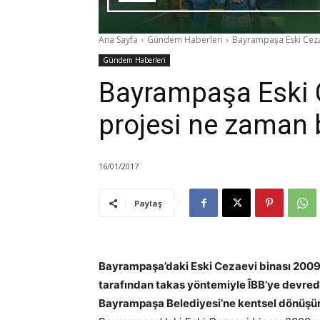
Ana Sayfa
Gündem Haberleri
Bayrampaşa Eski Cez
Gündem Haberleri
Bayrampaşa Eski
projesi ne zaman
16/01/2017
Paylaş
Bayrampaşa’daki Eski Cezaevi binası 2009 yı
tarafından takas yöntemiyle ÎBB’ye devredi
Bayrampaşa Belediyesi’ne kentsel dönüşüm 