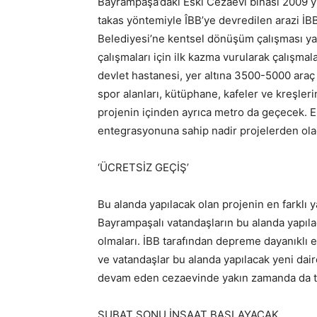
Bayrampaşa’daki Eski Cezaevi binası 2009 yılı
takas yöntemiyle ÎBB’ye devredilen arazi İB
Belediyesi’ne kentsel dönüşüm çalışması yap
çalışmaları için ilk kazma vurularak çalışmal
devlet hastanesi, yer altına 3500-5000 araç 
spor alanları, kütüphane, kafeler ve kreşler
projenin içinden ayrıca metro da geçecek. 
entegrasyonuna sahip nadir projelerden ola
‘ÜCRETSİZ GEÇİŞ’
Bu alanda yapılacak olan projenin en farklı
Bayrampaşalı vatandaşların bu alanda yapı
olmaları. İBB tarafından depreme dayanıklı 
ve vatandaşlar bu alanda yapılacak yeni dair
devam eden cezaevinde yakın zamanda da te
ŞUBAT SONU İNŞAAT BAŞLAYACAK