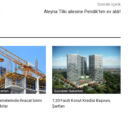
Sonraki İçerik
!
Aleyna Tilki ailesine Pendik’ten ev aldı!
rleri
Gündem Haberleri
melerinde ihracat birim
1.20 Faizli Konut Kredisi Başvuru
dolar
Şartları