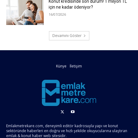
Konut kredisinde son durum! 1 milyon TL
için ne kadar ödeniyor?
16/07/2026
Devamını Göster
Künye
İletişim
Emlakmetrekare.com, deneyimli editör kadrosuyla yapı ve konut
sektöründe haberleri en doğru ve hızlı şekilde okuyucularına ulaştıran
emlak & konut haber web sitesidir.