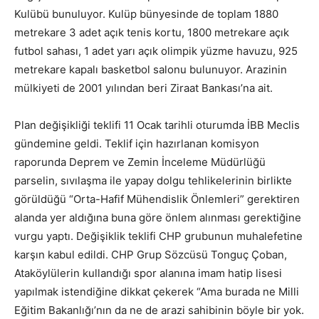
Kulübü bunuluyor. Kulüp bünyesinde de toplam 1880
metrekare 3 adet açık tenis kortu, 1800 metrekare açık
futbol sahası, 1 adet yarı açık olimpik yüzme havuzu, 925
metrekare kapalı basketbol salonu bulunuyor. Arazinin
mülkiyeti de 2001 yılından beri Ziraat Bankası’na ait.
Plan değişikliği teklifi 11 Ocak tarihli oturumda İBB Meclis
gündemine geldi. Teklif için hazırlanan komisyon
raporunda Deprem ve Zemin İnceleme Müdürlüğü
parselin, sıvılaşma ile yapay dolgu tehlikelerinin birlikte
görüldüğü “Orta-Hafif Mühendislik Önlemleri” gerektiren
alanda yer aldığına buna göre önlem alınması gerektiğine
vurgu yaptı. Değişiklik teklifi CHP grubunun muhalefetine
karşın kabul edildi. CHP Grup Sözcüsü Tonguç Çoban,
Ataköylülerin kullandığı spor alanına imam hatip lisesi
yapılmak istendiğine dikkat çekerek “Ama burada ne Milli
Eğitim Bakanlığı’nın da ne de arazi sahibinin böyle bir yok.