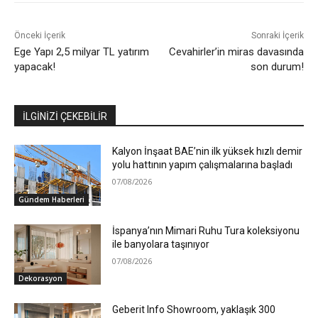
Önceki İçerik
Sonraki İçerik
Ege Yapı 2,5 milyar TL yatırım
Cevahirler’in miras davasında
yapacak!
son durum!
İLGİNİZİ ÇEKEBİLİR
Kalyon İnşaat BAE’nin ilk yüksek hızlı demir
yolu hattının yapım çalışmalarına başladı
07/08/2026
Gündem Haberleri
İspanya’nın Mimari Ruhu Tura koleksiyonu
ile banyolara taşınıyor
07/08/2026
Dekorasyon
Geberit Info Showroom, yaklaşık 300