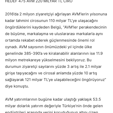
HEDEF 475 AVM 220 MİLYAR TL CİRO
2016’da 2 milyon ziyaretçiyi ağırlayan AVM’lerin yılsonuna
kadar tahmini cirosunun 110 milyar TL’ye ulaşacağını
öngördüklerini kaydeden Belgü, “AVM’ler perakendecinin
de büyüme, markalaşma ve uluslararası markalarla aynı
ortamda rekabet ederek güçlenmesinde önemi rol
oynadı. AVM sayısının önümüzdeki yıl içinde ülke
genelinde 385-390’a ve kiralanabilir alanlarının ise 11.9
milyon metrekareye yükselmesini bekliyoruz. Bu
durumun ziyaretçi sayılarını yüzde 3 artış ile 2.1 milyar
girişe taşıyacağını ve cirosal anlamda yüzde 10 artış
sağlayarak 121 milyar TL’ye ulaşabileceğini öngörüyoruz”
diye konuştu.
AVM yatırımlarının bugüne kadar ulaştığı yaklaşık 53.5
milyar dolarlık yatırım değeriyle Türkiye’nin önde gelen
endüstrileri arasında yerini koruduğunun altını çizen