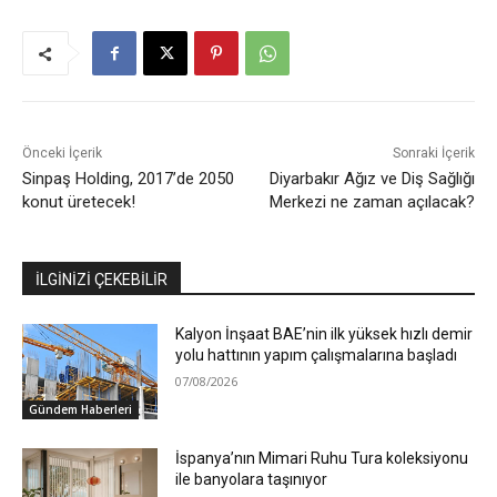
Önceki İçerik
Sonraki İçerik
Sinpaş Holding, 2017’de 2050
Diyarbakır Ağız ve Diş Sağlığı
konut üretecek!
Merkezi ne zaman açılacak?
İLGİNİZİ ÇEKEBİLİR
Kalyon İnşaat BAE’nin ilk yüksek hızlı demir
yolu hattının yapım çalışmalarına başladı
07/08/2026
Gündem Haberleri
İspanya’nın Mimari Ruhu Tura koleksiyonu
ile banyolara taşınıyor