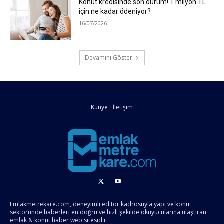
Konut kredisinde son durum! 1 milyon TL
için ne kadar ödeniyor?
16/07/2026
Devamını Göster
Künye
İletişim
Emlakmetrekare.com, deneyimli editör kadrosuyla yapı ve konut
sektöründe haberleri en doğru ve hızlı şekilde okuyucularına ulaştıran
emlak & konut haber web sitesidir.