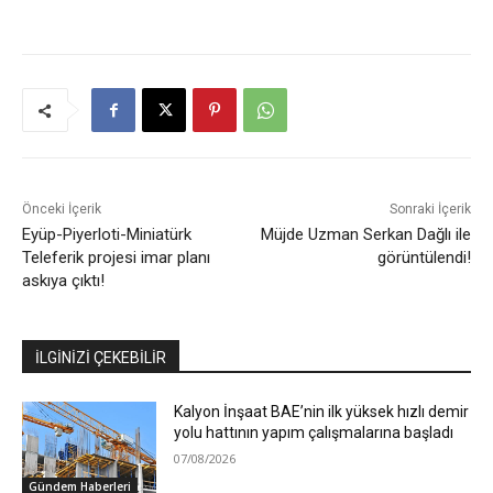
Önceki İçerik
Sonraki İçerik
Eyüp-Piyerloti-Miniatürk
Müjde Uzman Serkan Dağlı ile
Teleferik projesi imar planı
görüntülendi!
askıya çıktı!
İLGİNİZİ ÇEKEBİLİR
Kalyon İnşaat BAE’nin ilk yüksek hızlı demir
yolu hattının yapım çalışmalarına başladı
07/08/2026
Gündem Haberleri