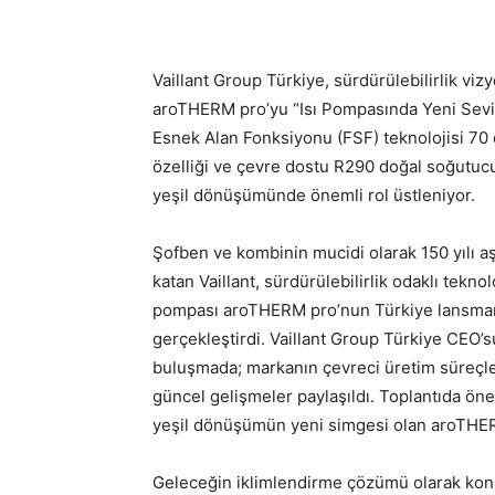
Vaillant Group Türkiye, sürdürülebilirlik v
aroTHERM pro’yu “Isı Pompasında Yeni Seviy
Esnek Alan Fonksiyonu (FSF) teknolojisi 70 de
özelliği ve çevre dostu R290 doğal soğutucu
yeşil dönüşümünde önemli rol üstleniyor.
Şofben ve kombinin mucidi olarak 150 yılı a
katan Vaillant, sürdürülebilirlik odaklı tekn
pompası aroTHERM pro’nun Türkiye lansmanı
gerçekleştirdi. Vaillant Group Türkiye CEO’
buluşmada; markanın çevreci üretim süreçler
güncel gelişmeler paylaşıldı. Toplantıda ön
yeşil dönüşümün yeni simgesi olan aroTHERM 
Geleceğin iklimlendirme çözümü olarak kon