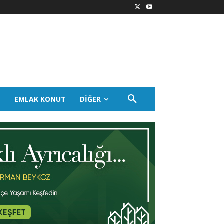
I
EMLAK KONUT
DIĞER