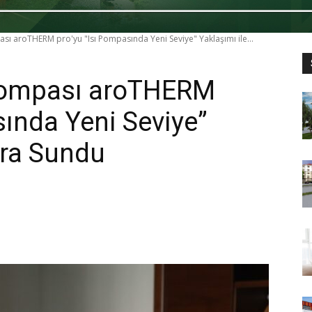
pası aroTHERM pro'yu "Isı Pompasında Yeni Seviye" Yaklaşımı ile...
ı Pompası aroTHERM
sında Yeni Seviye”
ara Sundu