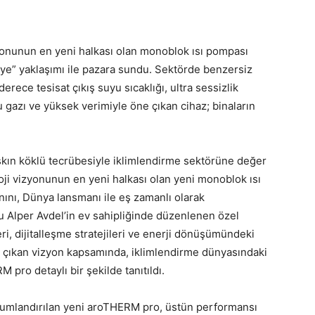
izyonunun en yeni halkası olan monoblok ısı pompası
e” yaklaşımı ile pazara sundu. Sektörde benzersiz
rece tesisat çıkış suyu sıcaklığı, ultra sessizlik
 gazı ve yüksek verimiyle öne çıkan cihaz; binaların
şkın köklü tecrübesiyle iklimlendirme sektörüne değer
oloji vizyonunun en yeni halkası olan yeni monoblok ısı
nı, Dünya lansmanı ile eş zamanlı olarak
su Alper Avdel’in ev sahipliğinde düzenlenen özel
i, dijitalleşme stratejileri ve enerji dönüşümündeki
e çıkan vizyon kapsamında, iklimlendirme dünyasındaki
pro detaylı bir şekilde tanıtıldı.
umlandırılan yeni aroTHERM pro, üstün performansı