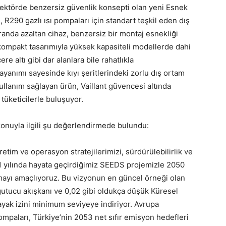
n sektörde benzersiz güvenlik konsepti olan yeni Esnek
 R290 gazlı ısı pompaları için standart teşkil eden dış
randa azaltan cihaz, benzersiz bir montaj esnekliği
kompakt tasarımıyla yüksek kapasiteli modellerde dahi
e altı gibi dar alanlara bile rahatlıkla
yanımı sayesinde kıyı şeritlerindeki zorlu dış ortam
ullanım sağlayan ürün, Vaillant güvencesi altında
tüketicilerle buluşuyor.
konuyla ilgili şu değerlendirmede bulundu:
etim ve operasyon stratejilerimizi, sürdürülebilirlik ve
011 yılında hayata geçirdiğimiz SEEDS projemizle 2050
şmayı amaçlıyoruz. Bu vizyonun en güncel örneği olan
tucu akışkanı ve 0,02 gibi oldukça düşük Küresel
yak izini minimum seviyeye indiriyor. Avrupa
ompaları, Türkiye’nin 2053 net sıfır emisyon hedefleri