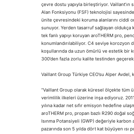
çevre dostu yapıyla birleştiriyor. Vaillant’ı
Alan Fonksiyonu (FSF) teknolojisi sayesinde,
ünite çevresindeki koruma alanlarını ciddi o
sunuyor. Yerden tasarruf sağlayan oldukça 
tek fanlı yapıyı koruyan aroTHERM pro, pencer
konumlandırılabiliyor. C4 seviye korozyon da
koşullarında da uzun ömürlü ve estetik bir k
300’den fazla zorlu kalite testinden geçerek 
Vaillant Group Türkiye CEO’su Alper Avdel, 
“Vaillant Group olarak küresel ölçekte tüm ür
verimlilik ilkeleri üzerine inşa ediyoruz. 2
yılına kadar net sıfır emisyon hedefine ula
aroTHERM pro, propan bazlı R290 doğal soğu
Isınma Potansiyeli (GWP) değeriyle karbon a
pazarında son 5 yılda dört kat büyüyen ısı p