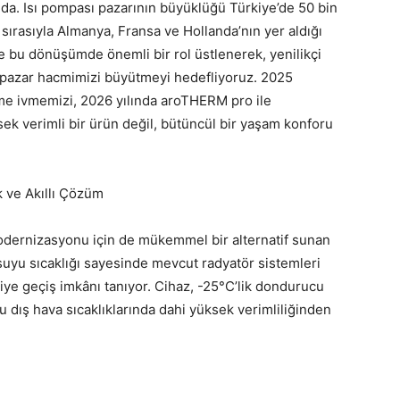
nda. Isı pompası pazarının büyüklüğü Türkiye’de 50 bin
 sırasıyla Almanya, Fransa ve Hollanda’nın yer aldığı
e bu dönüşümde önemli bir rol üstlenerek, yenilikçi
 pazar hacmimizi büyütmeyi hedefliyoruz. 2025
eşme ivmemizi, 2026 yılında aroTHERM pro ile
sek verimli bir ürün değil, bütüncül bir yaşam konforu
 ve Akıllı Çözüm
modernizasyonu için de mükemmel bir alternatif sunan
suyu sıcaklığı sayesinde mevcut radyatör sistemleri
jiye geçiş imkânı tanıyor. Cihaz, -25°C’lik dondurucu
dış hava sıcaklıklarında dahi yüksek verimliliğinden