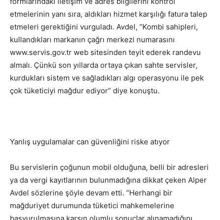
formlarındaki iletişim ve adres bilgilerini kontrol
etmelerinin yanı sıra, aldıkları hizmet karşılığı fatura talep
etmeleri gerektiğini vurguladı. Avdel, “Kombi sahipleri,
kullandıkları markanın çağrı merkezi numarasını
www.servis.gov.tr web sitesinden teyit ederek randevu
almalı. Çünkü son yıllarda ortaya çıkan sahte servisler,
kurdukları sistem ve sağladıkları algı operasyonu ile pek
çok tüketiciyi mağdur ediyor” diye konuştu.
Yanlış uygulamalar can güvenliğini riske atıyor
Bu servislerin çoğunun mobil olduğuna, belli bir adresleri
ya da vergi kayıtlarının bulunmadığına dikkat çeken Alper
Avdel sözlerine şöyle devam etti. “Herhangi bir
mağduriyet durumunda tüketici mahkemelerine
başvurulmasına karşın olumlu sonuçlar alınamadığını