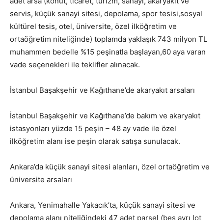
adet arsa (konut, ticaret, turizm, sanayi, akaryakıt ve
servis, küçük sanayi sitesi, depolama, spor tesisi,sosyal
kültürel tesis, otel, üniversite, özel ilköğretim ve
ortaöğretim niteliğinde) toplamda yaklaşık 743 milyon TL
muhammen bedelle %15 peşinatla başlayan,60 aya varan
vade seçenekleri ile teklifler alınacak.
İstanbul Başakşehir ve Kağıthane’de akaryakıt arsaları
İstanbul Başakşehir ve Kağıthane’de bakım ve akaryakıt
istasyonları yüzde 15 peşin – 48 ay vade ile özel
ilköğretim alanı ise peşin olarak satışa sunulacak.
Ankara’da küçük sanayi sitesi alanları, özel ortaöğretim ve
üniversite arsaları
Ankara, Yenimahalle Yakacık’ta, küçük sanayi sitesi ve
depolama alanı niteliğindeki 47 adet parsel (beş ayrı lot