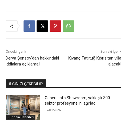
Önceki İçerik
Sonraki İçerik
Derya Şensoy’dan hakkındaki
Kıvanç Tatlıtuğ Kıbrıs’tan villa
iddialara açıklama!
alacak!
İLGİNİZİ ÇEKEBİLİR
Geberit Info Showroom, yaklaşık 300
sektör profesyonelini ağırladı
07/08/2026
Gündem Haberleri