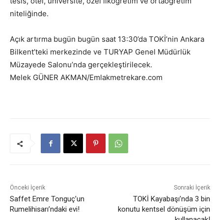
tesis, otel, üniversite, özel ilköğretim ve ortaöğretim
niteliğinde.
Açık artırma bugün bugün saat 13:30’da TOKİ’nin Ankara
Bilkent’teki merkezinde ve TURYAP Genel Müdürlük
Müzayede Salonu’nda gerçekleştirilecek.
Melek GÜNER AKMAN/Emlakmetrekare.com
Önceki İçerik
Sonraki İçerik
Saffet Emre Tonguç’un
TOKİ Kayabaşı’nda 3 bin
Rumelihisarı’ndaki evi!
konutu kentsel dönüşüm için
kullanacak!