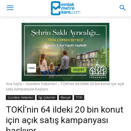
Ana Sayfa
Gündem Haberleri
TOKİ'nin 64 ildeki 20 bin konut için açık
satış kampanyası başlıyor
Gündem Haberleri
İlgi Çekenler
Manşet
TOKİ
TOKİ’nin 64 ildeki 20 bin konut
için açık satış kampanyası
başlıyor