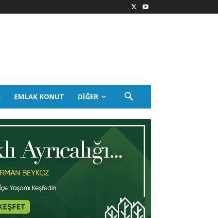
I
EMLAK KONUT
DIĞER