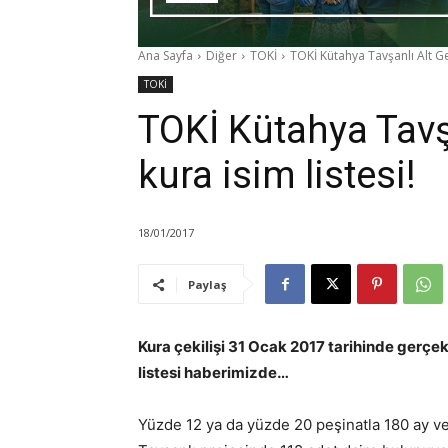
Ana Sayfa
Diğer
TOKİ
TOKİ Kütahya Tavşanlı Alt Gel
TOKİ
TOKİ Kütahya Tavşa
kura isim listesi!
18/01/2017
Paylaş
Kura çekilişi 31 Ocak 2017 tarihinde gerçe
listesi haberimizde…
Yüzde 12 ya da yüzde 20 peşinatla 180 ay v