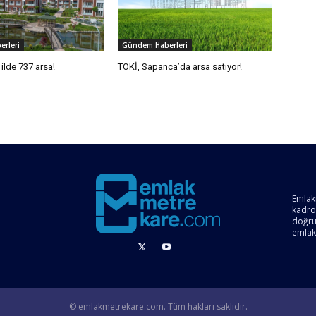
rleri
Gündem Haberleri
ilde 737 arsa!
TOKİ, Sapanca’da arsa satıyor!
Emlak
kadro
doğru 
emlak
© emlakmetrekare.com. Tüm hakları saklıdır.