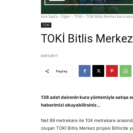
Ana Sayfa
Diğer
TOKİ
TOKİ Bitlis Merkez kura sonuç
TOKİ
TOKİ Bitlis Merkez 
03/01/2017
Paylaş
138 adet dairenin kura yöntemiyle satışa su
haberimizi okuyabilirsiniz…
Net 89 metrekare ile 104 metrekare arasında
oluşan TOKİ Bitlis Merkez projesi Bitlis’de y