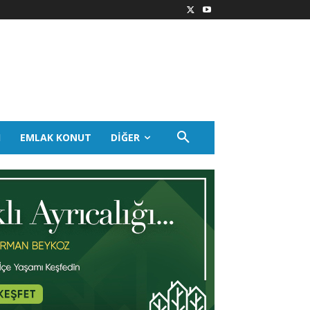
I
EMLAK KONUT
DIĞER