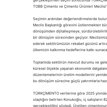
gerçekleştirilen seçim sonucunda TÜRKÇİM
TOBB Çimento ve Çimento Ürünleri Meclisi’
Seçimin ardından değerlendirmelerde bulu
Meclis Başkanlığı görevini üstlenmekten b
dönüşümden dijitalleşmeye, sürdürülebilirli
bir dönüşüm sürecinden geçiyor. Meclisimiz ç
ederek sektörümüzün rekabet gücünü artıra
ülkemizin kalkınma hedeflerine katkı sunacak
Toplantıda sektörün mevcut durumu ve gele
küresel ölçekte yaşanan ekonomik dalgalanmala
düzenlemelerinin üretim modellerini yeniden
bu dönüşüm sürecine güçlü yatırımlarla hazır
TÜRKÇİMENTO verilerine göre 2025 yılında 
ulaştığını belirten Konukoğlu, iç satışların 8
gerçekleştiğini söyledi. Üretilen çimentonun 