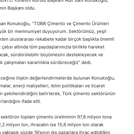
ENTO Yönetim Kurulu Başkanı Adil Sani Konukoğlu,
nin Başkanı oldu.
nan Konukoğlu, “TOBB Çimento ve Çimento Ürünleri
üyük bir memnuniyet duyuyorum. Sektörümüz, yeşil
kten uluslararası rekabete kadar birçok başlıkta önemli
atısı altında tüm paydaşlarımızla birlikte hareket
cak, sürdürülebilir büyümesini destekleyecek ve
 çalışmaları kararlılıkla sürdüreceğiz” dedi.
ceğine ilişkin değerlendirmelerde bulunan Konukoğlu,
r, enerji maliyetleri, iklim politikaları ve ticaret
 şekillendirdiğini belirterek, Türk çimento sektörünün
landığını ifade etti.
sektörün toplam çimento üretiminin 97,8 milyon tona
2,2 milyon ton, ihracatın ise 15,6 milyon ton olarak
yaklaşık yüzde 16’sının dış pazarlara ihraç edildiğini