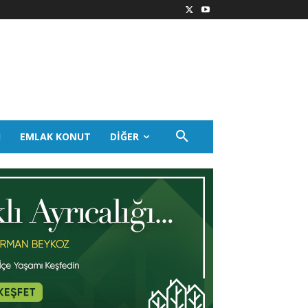
I
EMLAK KONUT
DIĞER