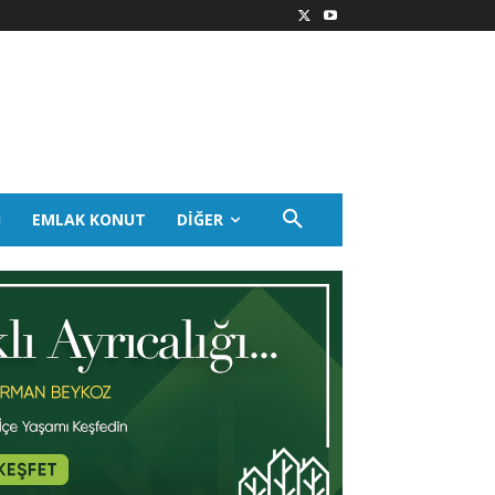
I
EMLAK KONUT
DIĞER