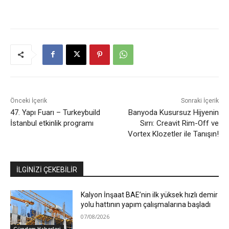
Önceki İçerik
Sonraki İçerik
47. Yapı Fuarı – Turkeybuild
Banyoda Kusursuz Hijyenin
İstanbul etkinlik programı
Sırrı: Creavit Rim-Off ve
Vortex Klozetler ile Tanışın!
İLGİNİZİ ÇEKEBİLİR
Kalyon İnşaat BAE’nin ilk yüksek hızlı demir
yolu hattının yapım çalışmalarına başladı
07/08/2026