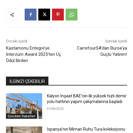
Önceki İçerik
Sonraki İçerik
Kastamonu Entegre’ye
CarrefourSA’dan Bursa’ya
Interzum Award 2025’ten Üç
Güçlü Yatırım!
Ödül Birden
İLGİNİZİ ÇEKEBİLİR
Kalyon İnşaat BAE’nin ilk yüksek hızlı demir
yolu hattının yapım çalışmalarına başladı
07/08/2026
Gündem Haberleri
İspanya’nın Mimari Ruhu Tura koleksiyonu