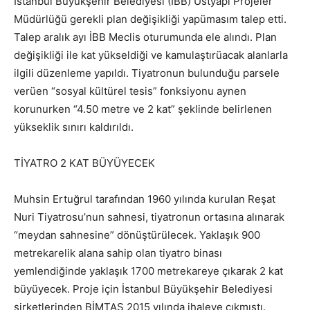
İstanbul Büyükşehir Belediyesi (İBB) Üstyapı Projeler
Müdürlüğü gerekli plan değişikliği yapümasım talep etti.
Talep aralık ayı İBB Meclis oturumunda ele alındı. Plan
değişikliği ile kat yükseldiği ve kamulaştırüacak alanlarla
ilgili düzenleme yapıldı. Tiyatronun bulunduğu parsele
verüen “sosyal kültürel tesis” fonksiyonu aynen
korunurken “4.50 metre ve 2 kat” şeklinde belirlenen
yükseklik sınırı kaldırıldı.
TİYATRO 2 KAT BÜYÜYECEK
Muhsin Ertuğrul tarafından 1960 yılında kurulan Reşat
Nuri Tiyatrosu’nun sahnesi, tiyatronun ortasına alınarak
“meydan sahnesine” dönüştürülecek. Yaklaşık 900
metrekarelik alana sahip olan tiyatro binası
yemlendiğinde yaklaşık 1700 metrekareye çıkarak 2 kat
büyüyecek. Proje için İstanbul Büyükşehir Belediyesi
şirketlerinden BİMTAŞ 2015 yılında ihaleye çıkmıştı.