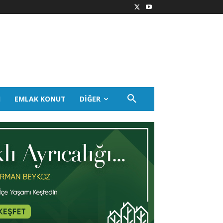
I
EMLAK KONUT
DIĞER