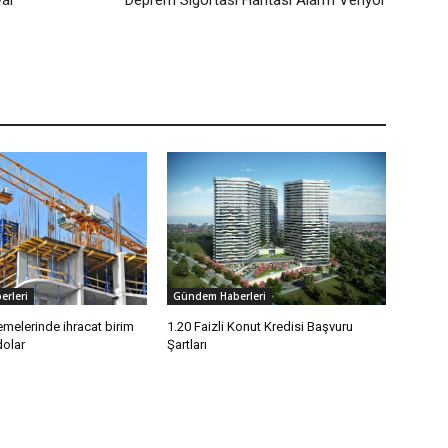
var
Deprem Sigortası Haritası Alarm Veriyor
rleri
Gündem Haberleri
melerinde ihracat birim
1.20 Faizli Konut Kredisi Başvuru
dolar
Şartları