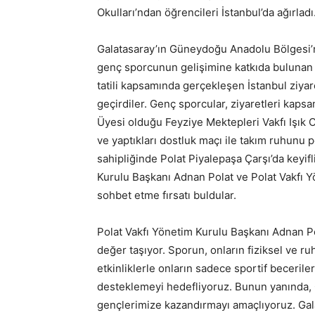
Okulları’ndan öğrencileri İstanbul’da ağırladı
Galatasaray’ın Güneydoğu Anadolu Bölgesi’nde
genç sporcunun gelişimine katkıda bulunan 
tatili kapsamında gerçekleşen İstanbul ziyare
geçirdiler. Genç sporcular, ziyaretleri kaps
Üyesi olduğu Feyziye Mektepleri Vakfı Işık O
ve yaptıkları dostluk maçı ile takım ruhunu p
sahipliğinde Polat Piyalepaşa Çarşı’da keyif
Kurulu Başkanı Adnan Polat ve Polat Vakfı Yö
sohbet etme fırsatı buldular.
Polat Vakfı Yönetim Kurulu Başkanı Adnan Po
değer taşıyor. Sporun, onların fiziksel ve ru
etkinliklerle onların sadece sportif beceriler
desteklemeyi hedefliyoruz. Bunun yanında, 
gençlerimize kazandırmayı amaçlıyoruz. Gala