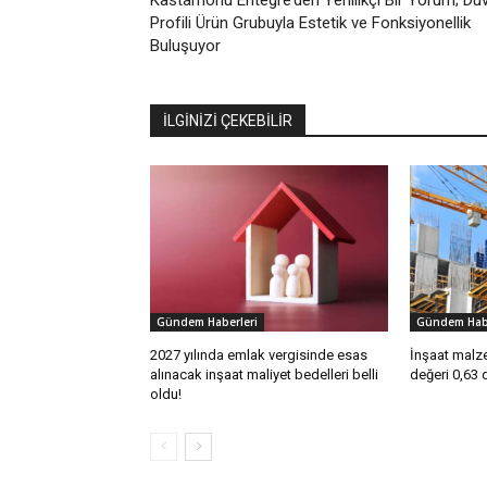
Kastamonu Entegre’den Yenilikçi Bir Yorum; Du
Profili Ürün Grubuyla Estetik ve Fonksiyonellik
Buluşuyor
İLGİNİZİ ÇEKEBİLİR
Gündem Haberleri
Gündem Habe
2027 yılında emlak vergisinde esas
İnşaat malze
alınacak inşaat maliyet bedelleri belli
değeri 0,63 
oldu!