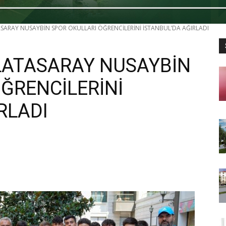
ASARAY NUSAYBİN SPOR OKULLARI ÖĞRENCİLERİNİ İSTANBUL’DA AĞIRLADI
ALATASARAY NUSAYBİN
ĞRENCİLERİNİ
RLADI