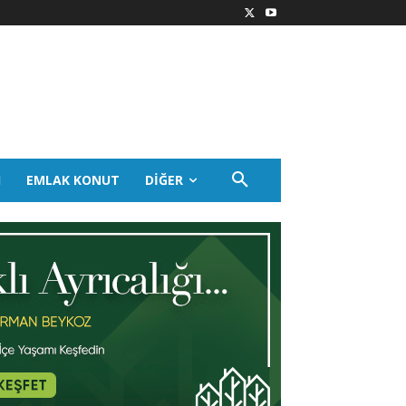
I
EMLAK KONUT
DIĞER