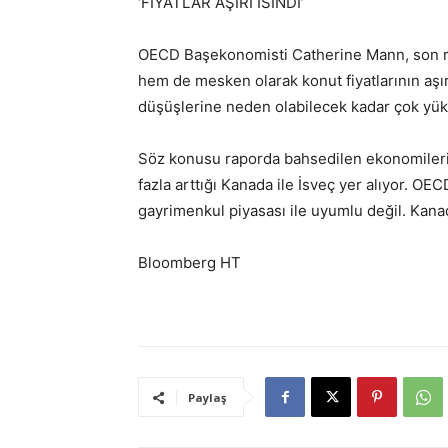
‘FİYATLAR AŞIRI ISINDI’
OECD Başekonomisti Catherine Mann, son ra
hem de mesken olarak konut fiyatlarının aşır
düşüşlerine neden olabilecek kadar çok yük
Söz konusu raporda bahsedilen ekonomilerin 
fazla arttığı Kanada ile İsveç yer alıyor. OEC
gayrimenkul piyasası ile uyumlu değil. Kanad
Bloomberg HT
Paylaş