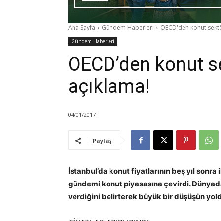
Ana Sayfa
Gündem Haberleri
OECD'den konut sektö
Gündem Haberleri
OECD’den konut se
açıklama!
04/01/2017
Paylaş
İstanbul’da konut fiyatlarının beş yıl sonr
gündemi konut piyasasına çevirdi. Dünyada 
verdiğini belirterek büyük bir düşüşün yol