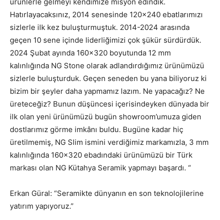
ürünlerle gelmeyi kendimize misyon edindik.
Hatırlayacaksınız, 2014 senesinde 120×240 ebatlarımızı
sizlerle ilk kez buluşturmuştuk. 2014-2024 arasında
geçen 10 sene içinde liderliğimizi çok şükür sürdürdük.
2024 Şubat ayında 160×320 boyutunda 12 mm
kalınlığında NG Stone olarak adlandırdığımız ürünümüzü
sizlerle buluşturduk. Geçen seneden bu yana biliyoruz ki
bizim bir şeyler daha yapmamız lazım. Ne yapacağız? Ne
üreteceğiz? Bunun düşüncesi içerisindeyken dünyada bir
ilk olan yeni ürünümüzü bugün showroom’umuza giden
dostlarımız görme imkânı buldu. Bugüne kadar hiç
üretilmemiş, NG Slim ismini verdiğimiz markamızla, 3 mm
kalınlığında 160×320 ebadındaki ürünümüzü bir Türk
markası olan NG Kütahya Seramik yapmayı başardı. “
Erkan Güral: “Seramikte dünyanın en son teknolojilerine
yatırım yapıyoruz.”