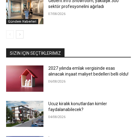
Geberit Info Showroom, yaklaşık 300
sektör profesyonelini ağırladı
07/08/2026
Gündem Haberleri
SIZIN İÇIN SEÇTIKLERIMIZ
2027 yılında emlak vergisinde esas
alınacak inşaat maliyet bedelleri belli oldu!
06/08/2026
Ucuz kiralık konutlardan kimler
faydalanabilecek?
04/08/2026