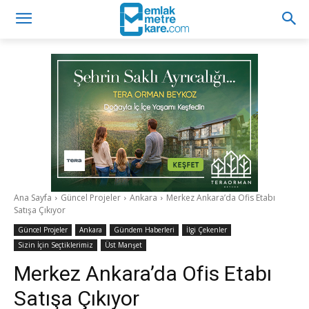
Ana Sayfa
Güncel Projeler
Ankara
Merkez Ankara’da Ofis Etabı
Satışa Çıkıyor
Güncel Projeler
Ankara
Gündem Haberleri
İlgi Çekenler
Sizin İçin Seçtiklerimiz
Üst Manşet
Merkez Ankara’da Ofis Etabı
Satışa Çıkıyor