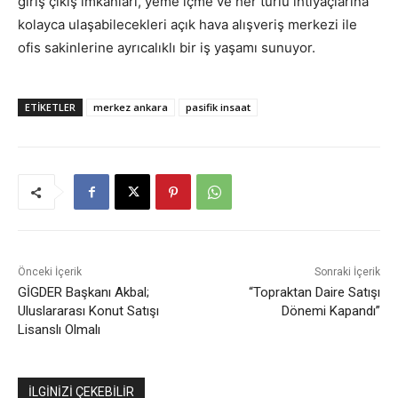
giriş çıkış imkanları, yeme içme ve her türlü ihtiyaçlarına
kolayca ulaşabilecekleri açık hava alışveriş merkezi ile
ofis sakinlerine ayrıcalıklı bir iş yaşamı sunuyor.
ETIKETLER
merkez ankara
pasifik insaat
Önceki İçerik
Sonraki İçerik
GİGDER Başkanı Akbal;
“Topraktan Daire Satışı
Uluslararası Konut Satışı
Dönemi Kapandı”
Lisanslı Olmalı
İLGİNİZİ ÇEKEBİLİR