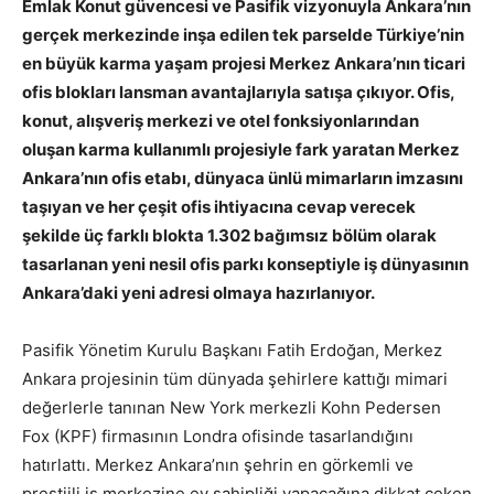
Emlak Konut güvencesi ve Pasifik vizyonuyla Ankara’nın
gerçek merkezinde inşa edilen tek parselde Türkiye’nin
en büyük karma yaşam projesi Merkez Ankara’nın ticari
ofis blokları lansman avantajlarıyla satışa çıkıyor. Ofis,
konut, alışveriş merkezi ve otel fonksiyonlarından
oluşan karma kullanımlı projesiyle fark yaratan Merkez
Ankara’nın ofis etabı, dünyaca ünlü mimarların imzasını
taşıyan ve her çeşit ofis ihtiyacına cevap verecek
şekilde üç farklı blokta 1.302 bağımsız bölüm olarak
tasarlanan yeni nesil ofis parkı konseptiyle iş dünyasının
Ankara’daki yeni adresi olmaya hazırlanıyor.
Pasifik Yönetim Kurulu Başkanı Fatih Erdoğan, Merkez
Ankara projesinin tüm dünyada şehirlere kattığı mimari
değerlerle tanınan New York merkezli Kohn Pedersen
Fox (KPF) firmasının Londra ofisinde tasarlandığını
hatırlattı. Merkez Ankara’nın şehrin en görkemli ve
prestijli iş merkezine ev sahipliği yapacağına dikkat çeken