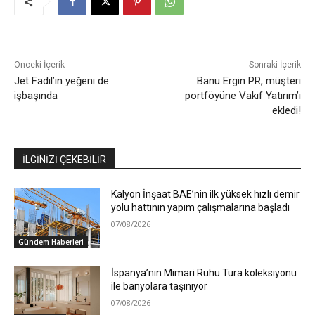
Önceki İçerik
Sonraki İçerik
Jet Fadıl’ın yeğeni de
Banu Ergin PR, müşteri
işbaşında
portföyüne Vakıf Yatırım’ı
ekledi!
İLGİNİZİ ÇEKEBİLİR
Kalyon İnşaat BAE’nin ilk yüksek hızlı demir
yolu hattının yapım çalışmalarına başladı
07/08/2026
Gündem Haberleri
İspanya’nın Mimari Ruhu Tura koleksiyonu
ile banyolara taşınıyor
07/08/2026