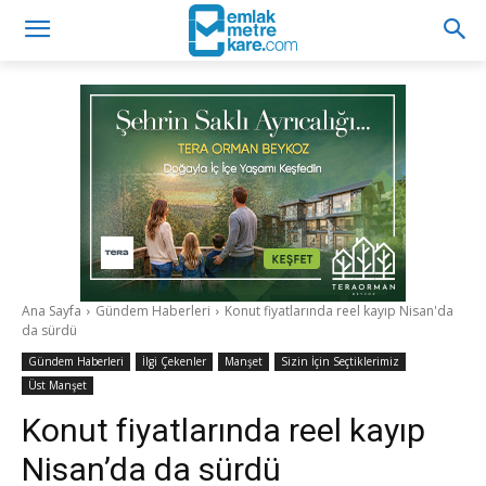
Ana Sayfa
Gündem Haberleri
Konut fiyatlarında reel kayıp Nisan'da
da sürdü
Gündem Haberleri
İlgi Çekenler
Manşet
Sizin İçin Seçtiklerimiz
Üst Manşet
Konut fiyatlarında reel kayıp
Nisan’da da sürdü