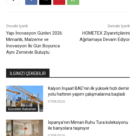
Önceki İçerik
Sonraki İçerik
Yapı İnovasyon Günleri 2026:
HOMETEX Ziyaretçilerini
Mimarlık, Malzeme ve
Ağırlamaya Devam Ediyor
İnovasyon İki Gün Boyunca
Aynı Zeminde Buluştu
İLGİNİZİ ÇEKEBİLİR
Kalyon İnşaat BAE’nin ilk yüksek hızlı demir
yolu hattının yapım çalışmalarına başladı
07/08/2026
Gündem Haberleri
İspanya’nın Mimari Ruhu Tura koleksiyonu
ile banyolara taşınıyor
07/08/2026