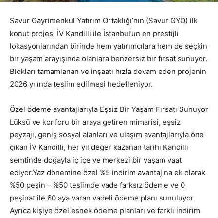
Savur Gayrimenkul Yatırım Ortaklığı’nın (Savur GYO) ilk
konut projesi İV Kandilli ile İstanbul’un en prestijli
lokasyonlarından birinde hem yatırımcılara hem de seçkin
bir yaşam arayışında olanlara benzersiz bir fırsat sunuyor.
Blokları tamamlanan ve inşaatı hızla devam eden projenin
2026 yılında teslim edilmesi hedefleniyor.
Özel ödeme avantajlarıyla Eşsiz Bir Yaşam Fırsatı Sunuyor
Lüksü ve konforu bir araya getiren mimarisi, eşsiz
peyzajı, geniş sosyal alanları ve ulaşım avantajlarıyla öne
çıkan İV Kandilli, her yıl değer kazanan tarihi Kandilli
semtinde doğayla iç içe ve merkezi bir yaşam vaat
ediyor.Yaz dönemine özel %5 indirim avantajına ek olarak
%50 peşin – %50 teslimde vade farksız ödeme ve 0
peşinat ile 60 aya varan vadeli ödeme planı sunuluyor.
Ayrıca kişiye özel esnek ödeme planları ve farklı indirim