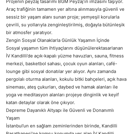
Projenin peyzaj tasarımı BGM Peyzaj’ın imzasını taşıyor.
Araç trafiğinin tamamen yer altına alınmasıyla güvenli ve
sessiz bir yaşam alanı sunan proje; yemyeşil korularla
çevrili, su yollarıyla zenginleştirilmiş, doğayla bütünleşik
bir atmosfer yaratıyor.
Zengin Sosyal Olanaklarla Günlük Yaşamın İçinde
Sosyal yaşamın tüm ihtiyaçlarını düşünülerektasarlanan
İV Kandilli’de açık-kapalı yüzme havuzları, sauna, fitness
merkezi, basketbol sahası, çocuk oyun alanları, café-
lounge gibi sosyal donatılar yer alıyor. Aynı zamanda
pergolalı oturma alanları, kokulu bitki bahçeleri, açık hava
sineması, ateş çukurları, daybed ve hamak alanları ile
yoga ve meditasyon alanları projeye dinginlik ve keyif
katan detaylar olarak öne çıkıyor.
Depreme Dayanıklı Altyapı ile Güvenli ve Donanımlı
Yaşam
İstanbul’un en sağlam zeminlerinden birinde, Kandilli
Rasathanesi’ne komşu konumda yer alan İV Kandilli,