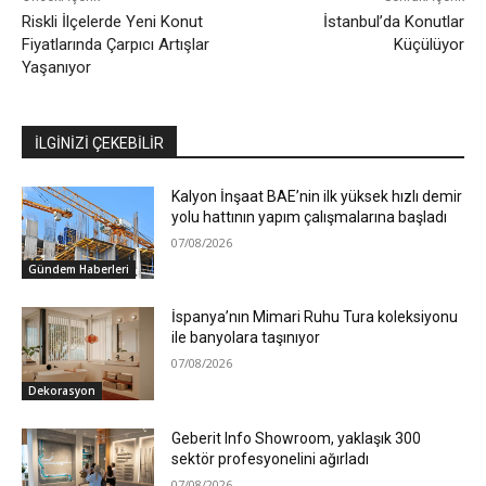
Riskli İlçelerde Yeni Konut
İstanbul’da Konutlar
Fiyatlarında Çarpıcı Artışlar
Küçülüyor
Yaşanıyor
İLGİNİZİ ÇEKEBİLİR
Kalyon İnşaat BAE’nin ilk yüksek hızlı demir
yolu hattının yapım çalışmalarına başladı
07/08/2026
Gündem Haberleri
İspanya’nın Mimari Ruhu Tura koleksiyonu
ile banyolara taşınıyor
07/08/2026
Dekorasyon
Geberit Info Showroom, yaklaşık 300
sektör profesyonelini ağırladı
07/08/2026