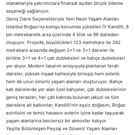
olanaklarıyla yatırımcılara finansal açıdan birçok ödeme
seçeneği sağlanıyor.
Geniş Daire Seçenekleriyle Yeni Nesil Yaşam Alanları
İstanbul Boğazı’na komşu konumda yükselen İV Kandilli, 8
bin metrekarelik arsa üzerinde 4 blok ve 96 daireden
oluşuyor. Projede, büyüklükleri 123 metrekare ile 392
metrekare arasında değişen 2+1 ve 3+1 daireler ile
birlikte 3+1 ve 4+1 çatı dubleksleri ve bahçe dubleksleri
yer alıyor. Modern tasarım anlayışıyla planlanan ferah
daireler, yüksek inşaat kalitesiyle birleşip hem estetik
hem de uzun ömürlü yaşam alanları oluşturuyor. Bahçe
katı dairelerde yer alan özel bahçeler, çatı dublekslerinin
geniş terasları, her çatı katında bulunan jakuzi ve tüm
dairelere ait balkonlar; Kandilli’nin eşsiz doğasını, Boğaz
esintisini ve temiz havasını evlerin içine kadar taşıyarak
yaşam alanlarına benzersiz bir atmosfer katıyor.
Yeşille Bütünleşen Peyzaj ve Güvenli Yaşam Alanları