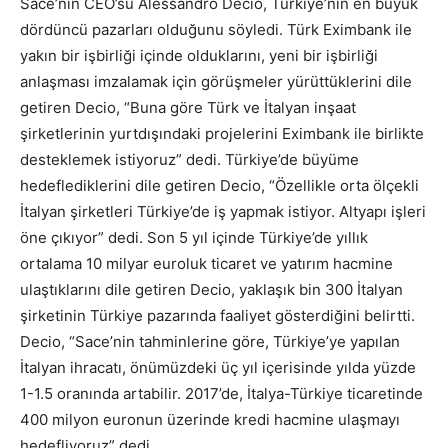
Sace’nin CEO’su Alessandro Decio, Türkiye’nin en büyük
dördüncü pazarları olduğunu söyledi. Türk Eximbank ile
yakın bir işbirliği içinde olduklarını, yeni bir işbirliği
anlaşması imzalamak için görüşmeler yürüttüklerini dile
getiren Decio, “Buna göre Türk ve İtalyan inşaat
şirketlerinin yurtdışındaki projelerini Eximbank ile birlikte
desteklemek istiyoruz” dedi. Türkiye’de büyüme
hedeflediklerini dile getiren Decio, “Özellikle orta ölçekli
İtalyan şirketleri Türkiye’de iş yapmak istiyor. Altyapı işleri
öne çıkıyor” dedi. Son 5 yıl içinde Türkiye’de yıllık
ortalama 10 milyar euroluk ticaret ve yatırım hacmine
ulaştıklarını dile getiren Decio, yaklaşık bin 300 İtalyan
şirketinin Türkiye pazarında faaliyet gösterdiğini belirtti.
Decio, “Sace’nin tahminlerine göre, Türkiye’ye yapılan
İtalyan ihracatı, önümüzdeki üç yıl içerisinde yılda yüzde
1-1.5 oranında artabilir. 2017’de, İtalya-Türkiye ticaretinde
400 milyon euronun üzerinde kredi hacmine ulaşmayı
hedefliyoruz” dedi.