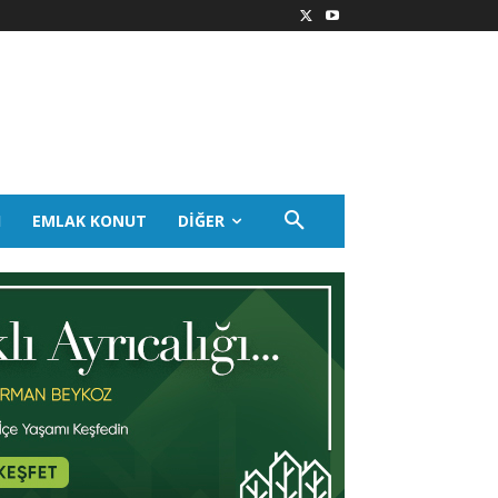
I
EMLAK KONUT
DIĞER