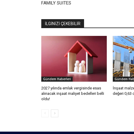
FAMILY SUITES
İLGİNİZİ ÇEKEBİLİR
Gündem Haberleri
Gündem Habe
2027 yılında emlak vergisinde esas
İnşaat malze
alınacak inşaat maliyet bedelleri belli
değeri 0,63 
oldu!