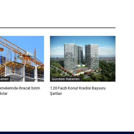
rleri
Gündem Haberleri
melerinde ihracat birim
1.20 Faizli Konut Kredisi Başvuru
dolar
Şartları