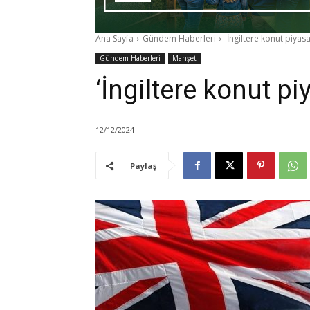
Ana Sayfa
Gündem Haberleri
'İngiltere konut piyas
Gündem Haberleri
Manşet
‘İngiltere konut p
12/12/2024
Paylaş