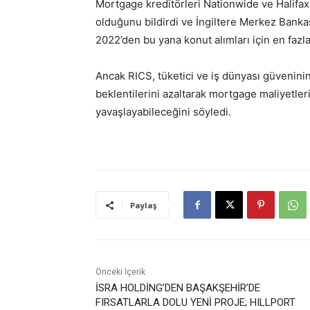
Mortgage kreditörleri Nationwide ve Halifax 
olduğunu bildirdi ve İngiltere Merkez Bankas
2022’den bu yana konut alımları için en fazla
Ancak RICS, tüketici ve iş dünyası güveninin
beklentilerini azaltarak mortgage maliyetler
yavaşlayabileceğini söyledi.
Paylaş
Önceki İçerik
İSRA HOLDİNG’DEN BAŞAKŞEHİR’DE
FIRSATLARLA DOLU YENİ PROJE; HILLPORT