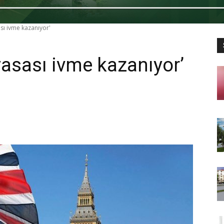
ası ivme kazanıyor'
iyasası ivme kazanıyor’