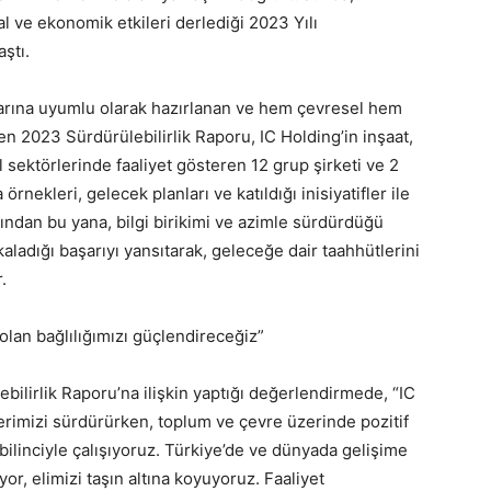
l ve ekonomik etkileri derlediği 2023 Yılı
ştı.
tlarına uyumlu olarak hazırlanan ve hem çevresel hem
n 2023 Sürdürülebilirlik Raporu, IC Holding’in inşaat,
l sektörlerinde faaliyet gösteren 12 grup şirketi ve 2
 örnekleri, gelecek planları ve katıldığı inisiyatifler ile
ılından bu yana, bilgi birikimi ve azimle sürdürdüğü
kaladığı başarıyı yansıtarak, geleceğe dair taahhütlerini
.
olan bağlılığımızı güçlendireceğiz”
ilirlik Raporu’na ilişkin yaptığı değerlendirmede, “IC
kilerimizi sürdürürken, toplum ve çevre üzerinde pozitif
bilinciyle çalışıyoruz. Türkiye’de ve dünyada gelişime
or, elimizi taşın altına koyuyoruz. Faaliyet