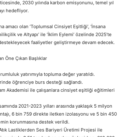
ticesinde, 2030 yılında karbon emisyonunu, temel yıl
yı hedefliyor.
a amacı olan ‘Toplumsal Cinsiyet Eşitliği’, ‘İnsana
ikçilik ve Altyapı’ ile ‘İklim Eylemi’ özelinde 2025’te
estekleyecek faaliyetler geliştirmeye devam edecek.
an Öne Çıkan Başlıklar
umluluk yatırımıyla topluma değer yaratıldı.
erinde öğrenciye burs desteği sağlandı.
 Akademisi ile çalışanlara cinsiyet eşitliği eğitimleri
amında 2021-2023 yılları arasında yaklaşık 5 milyon
ntajı, 6 bin 759 direkte iletken izolasyonu ve 5 bin 450
temin korunmasına destek verildi.
tık Lastiklerden Ses Bariyeri Üretimi Projesi ile