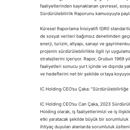
faaliyetlerinden kaynaklanan çevresel, sosya
Sürdürülebilirlik Raporunu kamuoyuyla payla
Küresel Raporlama İnisiyatifi (GRI) standar
de sosyal verileri bağımsız denetimden geçe
enerji, turizm, altyapı, sanayi ve gayrimenku
projenin sürdürülebilirlikle ilgili iyi uygulama
stratejilerini içeriyor. Rapor, Grubun 1969 y
faaliyetleri sonucu yurt içinde ve dışında ya
ve hedeflerini net bir şekilde ortaya koyuyor
IC Holding CEO’su Çaka: “Sürdürülebilirliğe 
IC Holding CEO’su Can Çaka, 2023 Sürdürüleb
Holding olarak, iş faaliyetlerimizi ve iş iliş
etki yaratacak şekilde büyük bir sorumluluk 
ihtiyaç duyulan alanlarda sorumluluk üstleniy