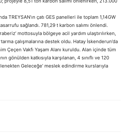
dü; projeyle 8,51 ton karbon salımı önlenirken, 213.000
nda TREYSAN’ın çatı GES panelleri ile toplam 1,14GW
tasarrufu sağlandı. 781,29 t karbon salımı önlendi.
beriz’ mottosuyla bölgeye acil yardım ulaştırılırken,
urtarma çalışmalarına destek oldu. Hatay İskenderun’da
ahim Çeçen Vakfı Yaşam Alanı kuruldu. Alan içinde tüm
nın gönülden katkısıyla karşılanan, 4 sınıflı ve 120
‘Gelenekten Geleceğe’ meslek edindirme kurslarıyla