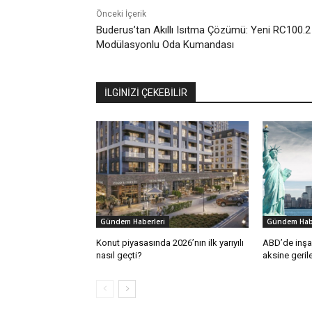
Önceki İçerik
Buderus’tan Akıllı Isıtma Çözümü: Yeni RC100.2
Modülasyonlu Oda Kumandası
İLGİNİZİ ÇEKEBİLİR
Gündem Haberleri
Gündem Habe
Konut piyasasında 2026’nın ilk yarıyılı
ABD’de inşaa
nasıl geçti?
aksine geril