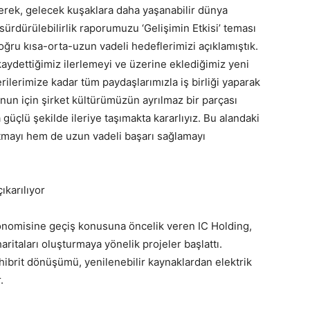
erek, gelecek kuşaklara daha yaşanabilir dünya
ürdürülebilirlik raporumuzu ‘Gelişimin Etkisi’ teması
doğru kısa-orta-uzun vadeli hedeflerimizi açıklamıştık.
kaydettiğimiz ilerlemeyi ve üzerine eklediğimiz yeni
rilerimize kadar tüm paydaşlarımızla iş birliği yaparak
unun için şirket kültürümüzün ayrılmaz bir parçası
 güçlü şekilde ileriye taşımakta kararlıyız. Bu alandaki
ltmayı hem de uzun vadeli başarı sağlamayı
ıkarılıyor
onomisine geçiş konusuna öncelik veren IC Holding,
aritaları oluşturmaya yönelik projeler başlattı.
i/hibrit dönüşümü, yenilenebilir kaynaklardan elektrik
.