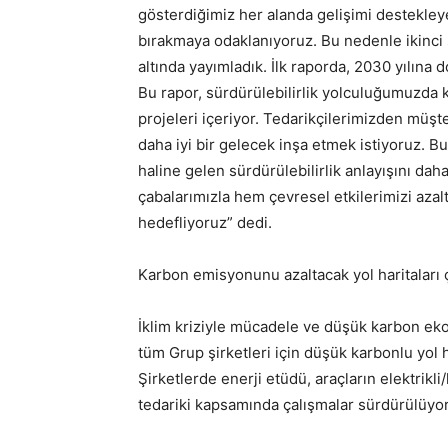
gösterdiğimiz her alanda gelişimi destekley
bırakmaya odaklanıyoruz. Bu nedenle ikinci s
altında yayımladık. İlk raporda, 2030 yılına 
Bu rapor, sürdürülebilirlik yolculuğumuzda 
projeleri içeriyor. Tedarikçilerimizden müşte
daha iyi bir gelecek inşa etmek istiyoruz. B
haline gelen sürdürülebilirlik anlayışını daha
çabalarımızla hem çevresel etkilerimizi aza
hedefliyoruz” dedi.
Karbon emisyonunu azaltacak yol haritaları ç
İklim kriziyle mücadele ve düşük karbon ek
tüm Grup şirketleri için düşük karbonlu yol h
Şirketlerde enerji etüdü, araçların elektrikl
tedariki kapsamında çalışmalar sürdürülüyor