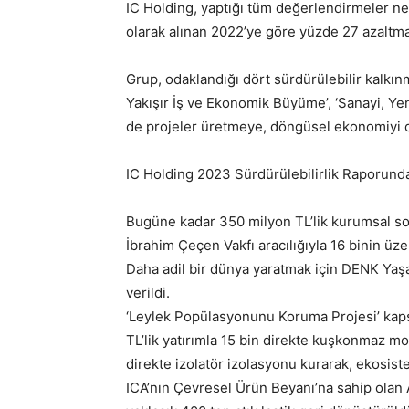
IC Holding, yaptığı tüm değerlendirmeler ne
olarak alınan 2022’ye göre yüzde 27 azaltma
Grup, odaklandığı dört sürdürülebilir kalkınm
Yakışır İş ve Ekonomik Büyüme’, ‘Sanayi, Yenil
de projeler üretmeye, döngüsel ekonomiyi d
IC Holding 2023 Sürdürülebilirlik Raporund
Bugüne kadar 350 milyon TL’lik kurumsal sor
İbrahim Çeçen Vakfı aracılığıyla 16 binin üz
Daha adil bir dünya yaratmak için DENK Yaşam
verildi.
‘Leylek Popülasyonunu Koruma Projesi’ kaps
TL’lik yatırımla 15 bin direkte kuşkonmaz mo
direkte izolatör izolasyonu kurarak, ekosis
ICA’nın Çevresel Ürün Beyanı’na sahip olan A