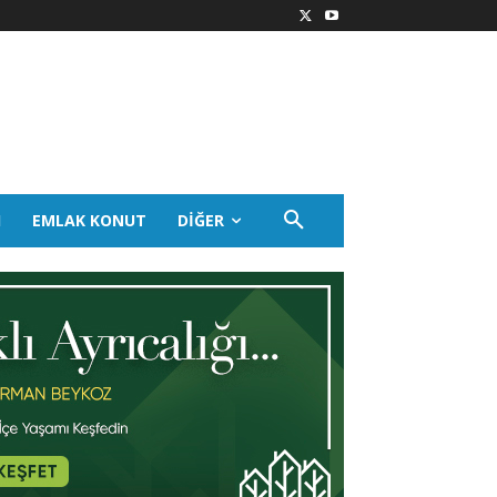
I
EMLAK KONUT
DIĞER