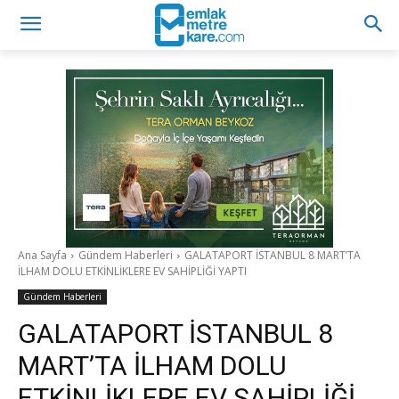
Ana Sayfa
Gündem Haberleri
GALATAPORT İSTANBUL 8 MART’TA
İLHAM DOLU ETKİNLİKLERE EV SAHİPLİĞİ YAPTI
Gündem Haberleri
GALATAPORT İSTANBUL 8
MART’TA İLHAM DOLU
ETKİNLİKLERE EV SAHİPLİĞİ