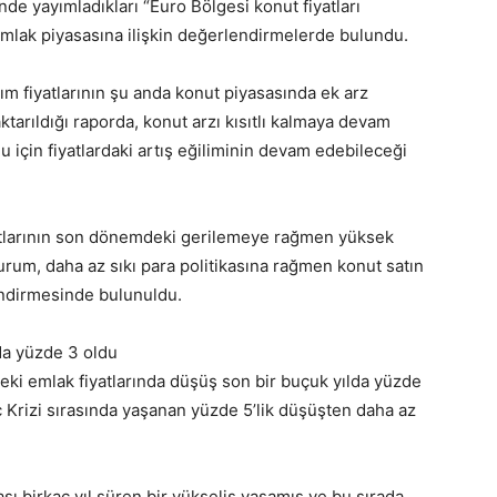
de yayımladıkları “Euro Bölgesi konut fiyatları
lak piyasasına ilişkin değerlendirmelerde bulundu.
ım fiyatlarının şu anda konut piyasasında ek arz
ktarıldığı raporda, konut arzı kısıtlı kalmaya devam
 için fiyatlardaki artış eğiliminin devam edebileceği
atlarının son dönemdeki gerilemeye rağmen yüksek
urum, daha az sıkı para politikasına rağmen konut satın
lendirmesinde bulunuldu.
lda yüzde 3 oldu
ki emlak fiyatlarında düşüş son bir buçuk yılda yüzde
ç Krizi sırasında yaşanan yüzde 5’lik düşüşten daha az
ı birkaç yıl süren bir yükseliş yaşamış ve bu sırada