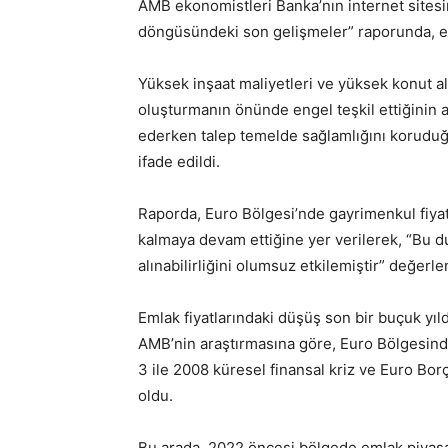
AMB ekonomistleri Banka’nın internet sitesin
döngüsündeki son gelişmeler” raporunda, em
Yüksek inşaat maliyetleri ve yüksek konut al
oluşturmanın önünde engel teşkil ettiğinin a
ederken talep temelde sağlamlığını koruduğu
ifade edildi.
Raporda, Euro Bölgesi’nde gayrimenkul fiy
kalmaya devam ettiğine yer verilerek, “Bu d
alınabilirliğini olumsuz etkilemiştir” değer
Emlak fiyatlarındaki düşüş son bir buçuk yı
AMB’nin araştırmasına göre, Euro Bölgesinde
3 ile 2008 küresel finansal kriz ve Euro Bor
oldu.
Bu arada, 2022 öncesi bölgede emlak piyasas