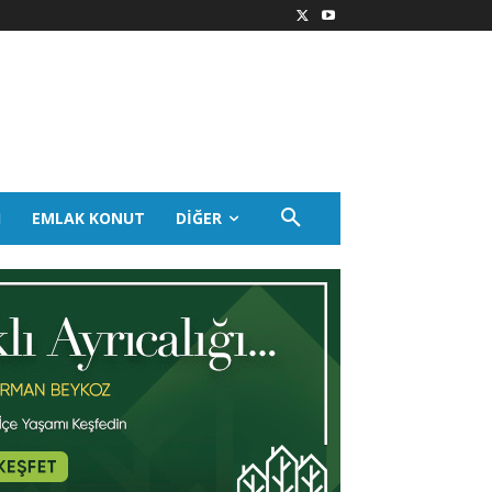
I
EMLAK KONUT
DIĞER