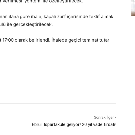
 Verilmesi’ yöntemi ile özelleştirilecek.
an ilana göre ihale, kapalı zarf içerisinde teklif almak
ü ile gerçekleştirilecek.
t 17:00 olarak belirlendi. İhalede geçici teminat tutarı
Sonraki İçerik
Ebruli Ispartakule geliyor! 20 yıl vade fırsatı!