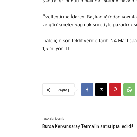
Santralleri’ni bütün halinde ‘İşletme Hakkının
Özelleştirme İdaresi Başkanlığı’ndan yayınlan
ve görüşmeler yapmak suretiyle pazarlık usul
İhale için son teklif verme tarihi 24 Mart saa
1,5 milyon TL.
Paylaş
Önceki İçerik
Bursa Kervansaray Termal’in satışı iptal edildi!