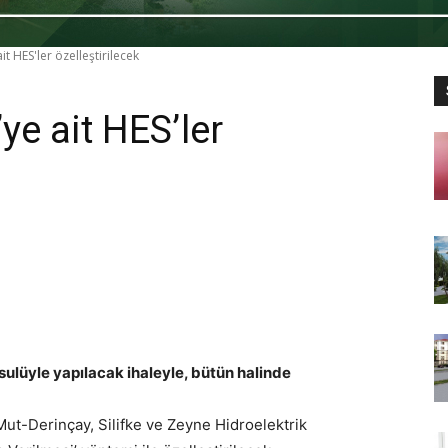
it HES'ler özelleştirilecek
ye ait HES’ler
usulüyle yapılacak ihaleyle, bütün halinde
Mut-Derinçay, Silifke ve Zeyne Hidroelektrik