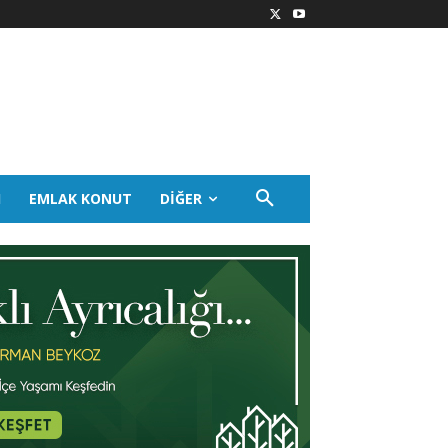
I
EMLAK KONUT
DIĞER