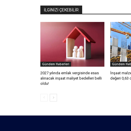
İLGİNİZİ ÇEKEBİLİR
Gündem Haberleri
Gündem Habe
2027 yılında emlak vergisinde esas
İnşaat malze
alınacak inşaat maliyet bedelleri belli
değeri 0,63 
oldu!