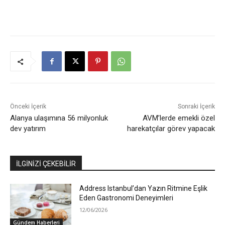
Önceki İçerik
Sonraki İçerik
Alanya ulaşımına 56 milyonluk
AVM’lerde emekli özel
dev yatırım
harekatçılar görev yapacak
İLGİNİZİ ÇEKEBİLİR
Address Istanbul’dan Yazın Ritmine Eşlik
Eden Gastronomi Deneyimleri
12/06/2026
Gündem Haberleri