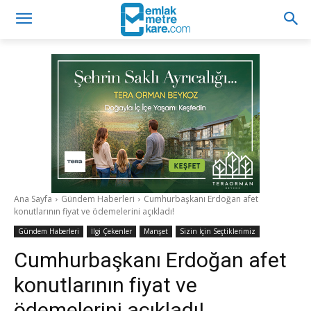
Ana Sayfa
Gündem Haberleri
Cumhurbaşkanı Erdoğan afet
konutlarının fiyat ve ödemelerini açıkladı!
Gündem Haberleri
İlgi Çekenler
Manşet
Sizin İçin Seçtiklerimiz
Cumhurbaşkanı Erdoğan afet
konutlarının fiyat ve
ödemelerini açıkladı!