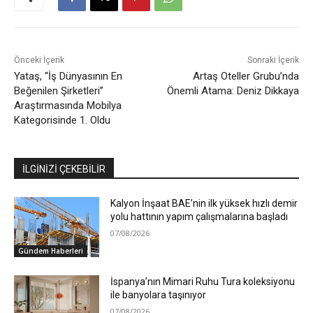
Önceki İçerik
Sonraki İçerik
Yataş, “İş Dünyasının En
Artaş Oteller Grubu’nda
Beğenilen Şirketleri”
Önemli Atama: Deniz Dikkaya
Araştırmasında Mobilya
Kategorisinde 1. Oldu
İLGİNİZİ ÇEKEBİLİR
Kalyon İnşaat BAE’nin ilk yüksek hızlı demir
yolu hattının yapım çalışmalarına başladı
07/08/2026
Gündem Haberleri
İspanya’nın Mimari Ruhu Tura koleksiyonu
ile banyolara taşınıyor
07/08/2026