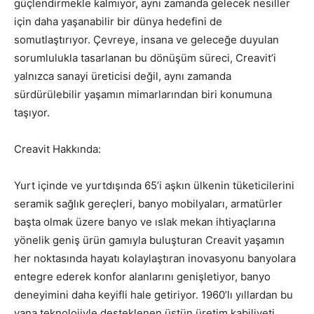
güçlendirmekle kalmıyor, aynı zamanda gelecek nesiller
için daha yaşanabilir bir dünya hedefini de
somutlaştırıyor. Çevreye, insana ve geleceğe duyulan
sorumlulukla tasarlanan bu dönüşüm süreci, Creavit’i
yalnızca sanayi üreticisi değil, aynı zamanda
sürdürülebilir yaşamın mimarlarından biri konumuna
taşıyor.
Creavit Hakkında:
Yurt içinde ve yurtdışında 65’i aşkın ülkenin tüketicilerini
seramik sağlık gereçleri, banyo mobilyaları, armatürler
başta olmak üzere banyo ve ıslak mekan ihtiyaçlarına
yönelik geniş ürün gamıyla buluşturan Creavit yaşamın
her noktasında hayatı kolaylaştıran inovasyonu banyolara
entegre ederek konfor alanlarını genişletiyor, banyo
deneyimini daha keyifli hale getiriyor. 1960’lı yıllardan bu
yana teknolojiyle desteklenen üstün üretim kabiliyeti,