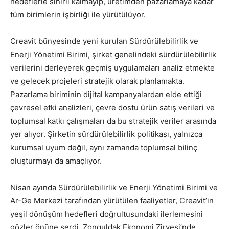
hedeflerle sınırlı kalmayıp, üretimden pazarlamaya kadar
tüm birimlerin işbirliği ile yürütülüyor.
Creavit bünyesinde yeni kurulan Sürdürülebilirlik ve
Enerji Yönetimi Birimi, şirket genelindeki sürdürülebilirlik
verilerini derleyerek geçmiş uygulamaları analiz etmekte
ve gelecek projeleri stratejik olarak planlamakta.
Pazarlama biriminin dijital kampanyalardan elde ettiği
çevresel etki analizleri, çevre dostu ürün satış verileri ve
toplumsal katkı çalışmaları da bu stratejik veriler arasında
yer alıyor. Şirketin sürdürülebilirlik politikası, yalnızca
kurumsal uyum değil, aynı zamanda toplumsal bilinç
oluşturmayı da amaçlıyor.
Nisan ayında Sürdürülebilirlik ve Enerji Yönetimi Birimi ve
Ar-Ge Merkezi tarafından yürütülen faaliyetler, Creavit’in
yeşil dönüşüm hedefleri doğrultusundaki ilerlemesini
gözler önüne serdi. Zonguldak Ekonomi Zirvesi’nde