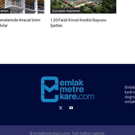
rleri
Gündem Haberleri
melerinde ihracat birim
1.20 Faizli Konut Kredisi Başvuru
dolar
Şartları
Emlak
kadro
doğru 
emlak
© emlakmetrekare.com. Tüm hakları saklıdır.