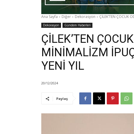
Ana Sayfa
Diğer
Dekorasyon
ÇİLEK’TEN ÇOCUK OD
Dekorasyon
Gündem Haberleri
ÇİLEK’TEN ÇOCU
MİNİMALİZM İPUÇL
YENİ YIL
20/12/2024
Paylaş