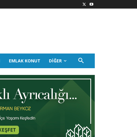
I
EMLAK KONUT
DIĞER