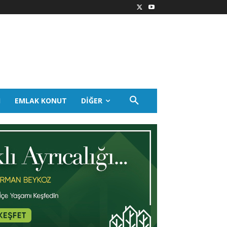
I
EMLAK KONUT
DIĞER