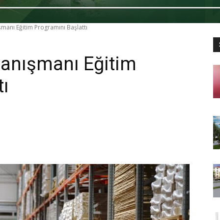
şmanı Eğitim Programını Başlattı
 Danışmanı Eğitim
tı