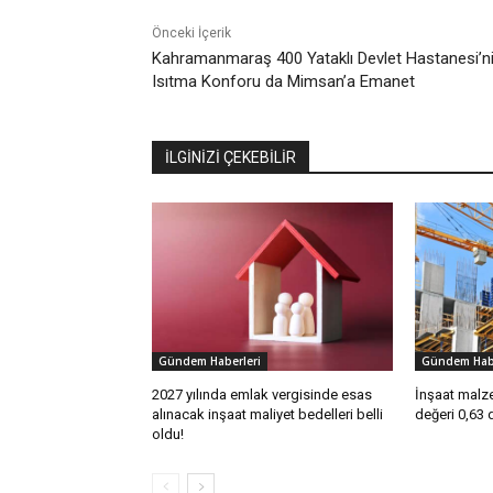
Önceki İçerik
Kahramanmaraş 400 Yataklı Devlet Hastanesi’n
Isıtma Konforu da Mimsan’a Emanet
İLGİNİZİ ÇEKEBİLİR
Gündem Haberleri
Gündem Habe
2027 yılında emlak vergisinde esas
İnşaat malze
alınacak inşaat maliyet bedelleri belli
değeri 0,63 
oldu!