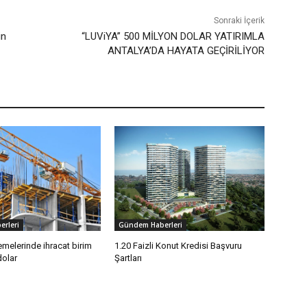
Sonraki İçerik
in
“LUViYA” 500 MİLYON DOLAR YATIRIMLA
ANTALYA’DA HAYATA GEÇİRİLİYOR
rleri
Gündem Haberleri
melerinde ihracat birim
1.20 Faizli Konut Kredisi Başvuru
dolar
Şartları